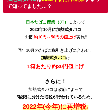
※
て知ってました…？
日本たばこ産業（JT）
によって
2020年10月に加熱式タバコ
１箱
約10円～50円の値上げ
実施‼
同年10月の
たばこ税引き上げ
に合わせ、
加熱式タバコ
は
1箱あたり約30円値上げ
さらに！
加熱式タバコは政府によって
5段階に分けた増税が行われている
ため、
2022年(今年)に再増税
※