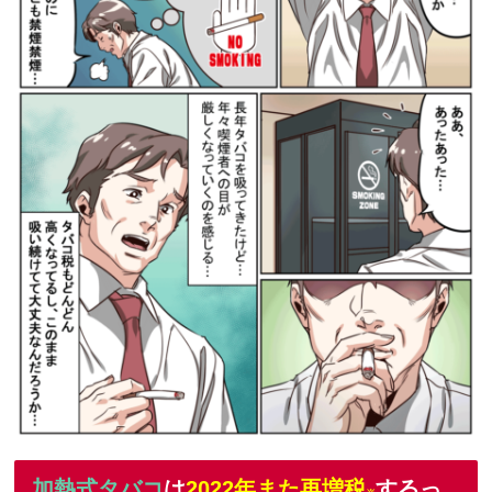
加熱式タバコ
は
2022年また再増税
するっ