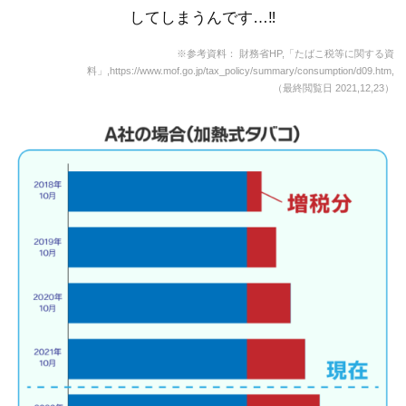
してしまうんです…‼
※参考資料： 財務省HP,「たばこ税等に関する資
料」,https://www.mof.go.jp/tax_policy/summary/consumption/d09.htm,
（最終閲覧日 2021,12,23）