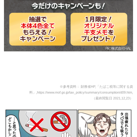
※参考資料： 財務省HP,「たばこ税等に関する資
料」,https://www.mof.go.jp/tax_policy/summary/consumption/d09.htm,
（最終閲覧日 2021,12,23）