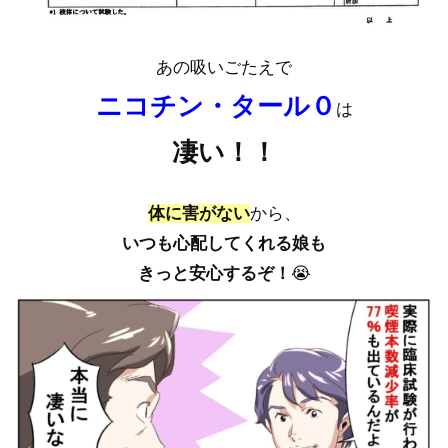
あの吸いごたえで
ニコチン・タール０
は
凄い！！
体に害がない
から、
いつも心配してくれる娘も
きっと安心するぞ！
😭