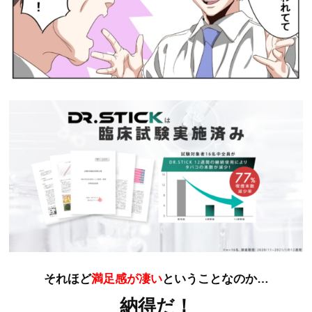
それほど
満足感が凄い
ということなのか…
納得だ！