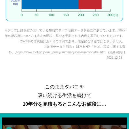
※グラフは財務省の出している加熱式タバコ増税データを基に作成しています。2022
年の増税額については過去の増税に基づき予測される内容を図示しているものです。
2022年の増税額はあくまで予測であり、確定的な情報ではございません。
※参考データ引用元： 財務省HP,「たばこ税等に関する資
料」,https://www.mof.go.jp/tax_policy/summary/consumption/d09.htm,（最終閲覧日
2021,12,23）
このままタバコを
吸い続ける生活を続けて
10年分を見積もるとこんなお値段
に…