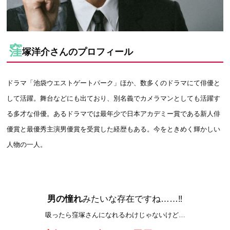
窪
塚洋介さんのプロフィール
ドラマ「池袋ウエストゲートパーク」ほか、数多くのドラマにて俳優と
して活躍。舞台などにも出ており、別名義でカメラマンとしても活躍す
る多才な俳優。あるドラマでは最年少で日本アカデミー賞である新人俳
優賞と最優秀主演男優賞を受賞した経歴もある。今をときめく輝かしい
人物の一人。
男の憧れ
みたいな存在ですね……‼
吸ったら窪塚さんになれるわけじゃないけど…