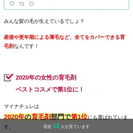
みんな髪の毛が生えているでしょ？
産後や更年期による薄毛など、
全てをカバーできる育
毛剤
なんです！
2020年の女性の育毛剤
ベストコスメで第1位に！
マイナチュレは
2020年
の
育毛剤
部門で
第1位
にも選ばれていま
13
現在
人が見ています
す。