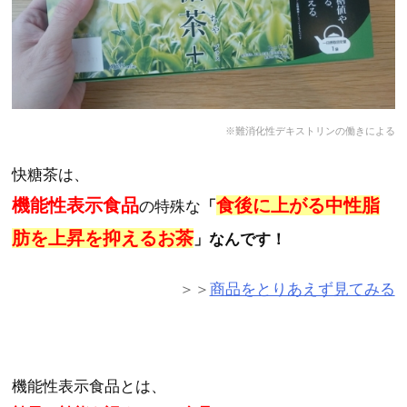
※難消化性デキストリンの働きによる
快糖茶は、
機能性表示食品
食後に上がる中性脂
の特殊な
「
肪を上昇を抑えるお茶
」なんです！
＞＞
商品をとりあえず見てみる
機能性表示食品とは、