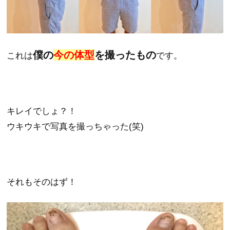
僕の
今の体型
を撮ったもの
これは
です。
キレイでしょ？！
ウキウキで写真を撮っちゃった(笑)
それもそのはず！