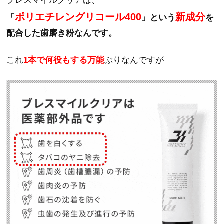
ブレスマイルクリアは、
ポリエチレングリコール400
新成分
「
」という
を
配合した歯磨き粉なんです。
これ
1本で何役もする万能
ぶりなんですが